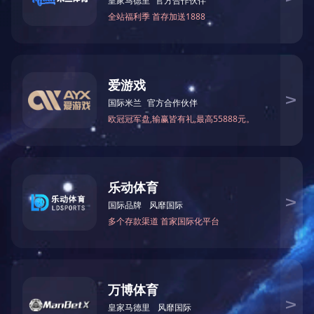
官网首页
产品中心
免费咨询热线：
新闻动态
关于我们
13808095310 、0838-5703086
OD（中国）
联系邮箱：951634116@qq.com
联系地址：四川省德阳市广汉市小汉镇兴融路12号
COPYRIGHT 2003-2017 ALL RIGHTS RESERVED 京ICP备0
关于我
江南平台
|
拼搏网页版登录入口
|
悟空网页版入口
|
leyu·乐鱼（中国）体育官方网站
|